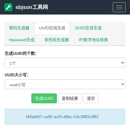
sbjson工具网
sbjso
工
密码生成器
UUID在线生成
GUID在线生成
htpasswd生成
条形码生成器
IP/数字地址转换
具
生成UUID的个数：
网
UUID大小写：
复制结果
f48abf47-ca90-acf3-d9ec-53c3f8f2c882